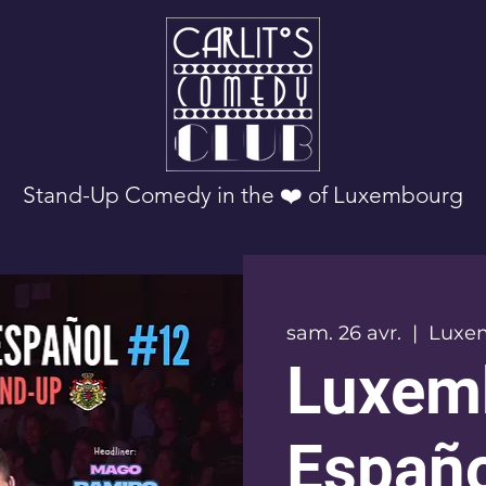
Stand-Up Comedy in the ❤️ of Luxembourg
sam. 26 avr.
  |  
Luxe
Luxem
Españo