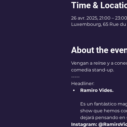
Time & Locati
26 avr. 2025, 21:00 – 23:0
Luxembourg, 65 Rue du 
About the eve
Vengan a reírse y a conec
comedia stand-up.
-----
Headliner:
Ramiro Vides.
Es un fantástico ma
show que hemos compa
dejará pensando en 
Instagram: @RamiroVi