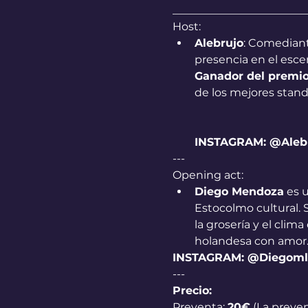
________________________
Host:
Alebrujo
: Comediant
presencia en el esce
Ganador del premio
de los mejores stand
INSTAGRAM: @Aleb
---
Opening act:
Diego Mendoza
 es 
Estocolmo cultural. 
la grosería y el clim
holandesa con amor…
INSTAGRAM: @Diegoml
---
Precio:
Preventa: 
20€
 (La preve