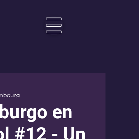
☰
mbourg
burgo en
l #12 - Un