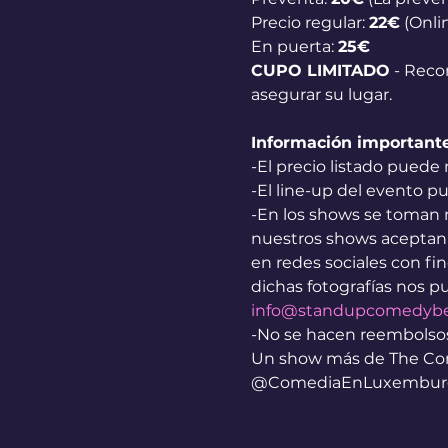
Precio regular: 
22€
 (Onli
En puerta: 
25€
CUPO LIMITADO
 - Rec
asegurar su lugar.
Información importante
-El precio listado puede 
-El line-up del evento pu
-En los shows se toman m
nuestros shows aceptan q
en redes sociales con fin
dichas fotografías nos 
info@standupcomedybe
-No se hacen reembolsos
Un show más de The Come
@ComediaEnLuxembur