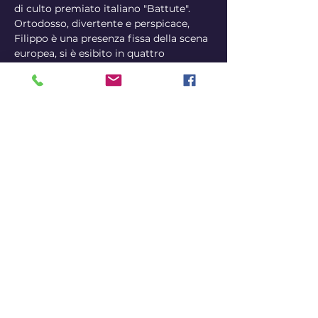
di culto premiato italiano "Battute". 
Ortodosso, divertente e perspicace, 
Filippo è una presenza fissa della scena 
europea, si è esibito in quattro 
continenti e ha partecipato ai festival 
Fringe di Edimburgo e Adelaide. Tour 
regolari in Europa e Italia. Per ulteriori 
informazioni sugli spettacoli di Filippo, 
visitate 
filippospreafico.net
Tickets
Sale ended
Ticket type
Early bird
Price
14,50 €
+0,36 € ticket service fee