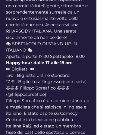
una comicità intelligente, stimolante e 
sorprendentemente surreale da un 
nuovo e entusiasmante volto della 
comicità europea. Aspettatevi una 
RHAPSODY ITALIANA. Una serata 
sicuramente da non perdere!
🎭 SPETTACOLO DI STAND-UP IN 
ITALIANO 🎭
Apertura porte 17:00 Spettacolo 18:00
Happy hour dalle 17 alle 18 ore
🎟️ Biglietti 🎟️ 
13€ • Biglietto online standard 
17 € • Biglietto all'ingresso (solo carta)
🍝🍝🍝 Filippo Spreafico 🍝🍝🍝 
(@filippospreafico)
Filippo Spreafico è un comico stand-up 
e musicista che si esibisce in inglese e 
italiano. È stato ospite su Comedy 
Central e la televisione pubblica 
italiana Rai2, ed è stato un membro 
fisso del cast dello spettacolo comico 